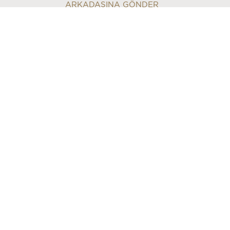
ARKADAŞINA GÖNDER
BİZİ TAKİP EDİN
ERTUĞRUL HELVA HESAPLARIYLA
SOSYAL MEDYADA DA AKTİF VARLIĞINI SÜRDÜRÜYOR...
E-BÜLTEN
ERTUĞRUL HELVA E-BÜLTEN'İNE E-POSTA ADRESİNİZLE
ABONE OLABİLİRSİNİZ.